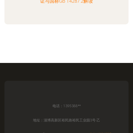
证与国标GB 14287.2解读
电话：1395388**
地址：淄博高新区裕民路裕民工业园3号-乙