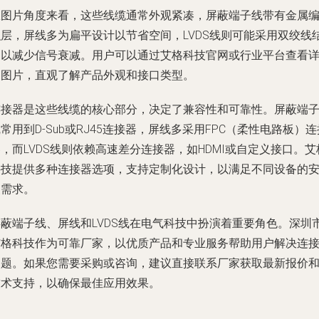
从图片角度来看，这些线缆通常外观紧凑，屏蔽端子线带有金属
织层，屏线多为扁平设计以节省空间，LVDS线则可能采用双绞线
构以减少信号衰减。用户可以通过艾格科技官网或行业平台查看
细图片，直观了解产品外观和接口类型。
连接器是这些线缆的核心部分，决定了兼容性和可靠性。屏蔽端
常用到D-Sub或RJ45连接器，屏线多采用FPC（柔性电路板）连
，而LVDS线则依赖高速差分连接器，如HDMI或自定义接口。艾
科技提供多种连接器选项，支持定制化设计，以满足不同设备的
装需求。
屏蔽端子线、屏线和LVDS线在电气科技中扮演着重要角色。深圳
艾格科技作为可靠厂家，以优质产品和专业服务帮助用户解决连
问题。如果您需要采购或咨询，建议直接联系厂家获取最新报价
技术支持，以确保最佳应用效果。