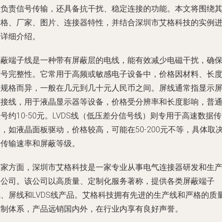
仅负责信号传输，还具备抗干扰、稳定连接的功能。本文将围绕
价格、厂家、图片、连接器特性，并结合深圳市艾格科技的实例
行详细介绍。
屏蔽端子线是一种带有屏蔽层的电线，能有效减少电磁干扰，确
信号完整性。它常用于高频或敏感电子设备中，价格因材料、长
和规格而异，一般在几元到几十元人民币之间。屏线通常指显示
连接线，用于液晶显示器等设备，价格受分辨率和长度影响，普
号约10-50元。LVDS线（低压差分信号线）则专用于高速数据传
，如液晶面板驱动，价格较高，可能在50-200元不等，具体取
于传输速率和屏蔽等级。
厂家方面，深圳市艾格科技是一家专业从事电气连接器研发和生
的公司。该公司以高质量、定制化服务著称，提供各类屏蔽端子
线、屏线和LVDS线产品。艾格科技拥有先进的生产线和严格的质
控制体系，产品远销国内外，在行业内享有良好声誉。