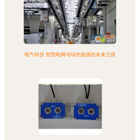
电气科技 智慧电网与绿色能源的未来之路