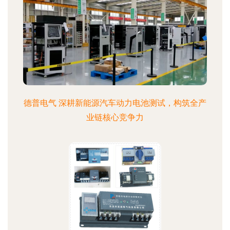
德普电气 深耕新能源汽车动力电池测试，构筑全产
业链核心竞争力