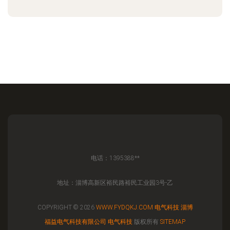
电话：1395388**
地址：淄博高新区裕民路裕民工业园3号-乙
COPYRIGHT © 2026
WWW.FYDQKJ.COM
电气科技
淄博
福益电气科技有限公司
电气科技
版权所有
SITEMAP