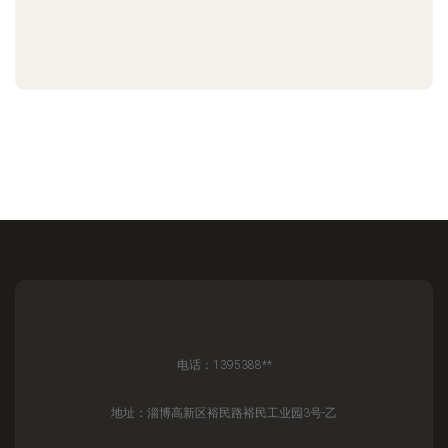
电话：1395388**
地址：淄博高新区裕民路裕民工业园3号-乙