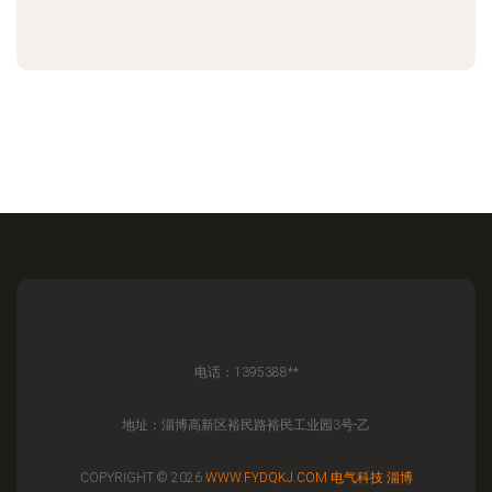
电话：1395388**
地址：淄博高新区裕民路裕民工业园3号-乙
COPYRIGHT © 2026
WWW.FYDQKJ.COM
电气科技
淄博